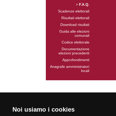
>
F.A.Q.
Scadenze elettorali
Risultati elettorali
Download risultati
Guida alle elezioni
comunali
Codice elettorale
Documentazione
elezioni precedenti
Approfondimenti
Anagrafe amministratori
locali
Noi usiamo i cookies