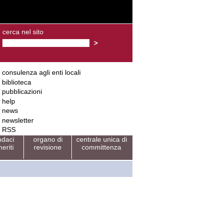
cerca nel sito
consulenza agli enti locali
biblioteca
pubblicazioni
help
news
newsletter
RSS
ndaci
organo di
centrale unica di
eriti
revisione
committenza