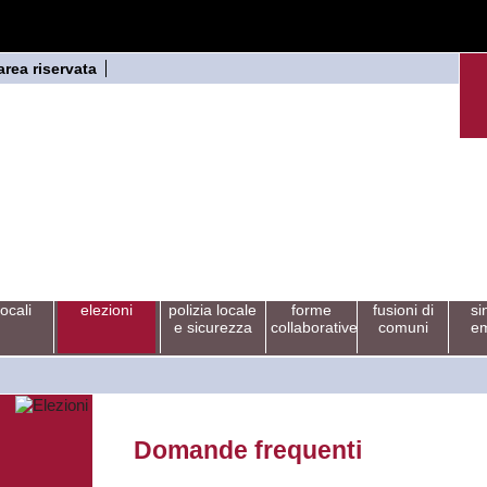
area riservata
locali
elezioni
polizia locale
forme
fusioni di
si
e sicurezza
collaborative
comuni
em
Domande frequenti