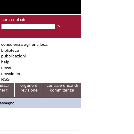
cerca nel sito
consulenza agli enti locali
biblioteca
pubblicazioni
help
news
newsletter
RSS
ndaci
organo di
centrale unica di
eriti
revisione
committenza
trassegno