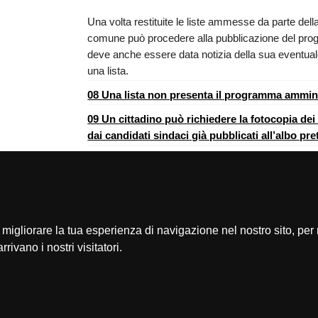
Una volta restituite le liste ammesse da parte dell
comune può procedere alla pubblicazione del progra
deve anche essere data notizia della sua eventua
una lista.
08 Una lista non presenta il programma ammin
09 Un cittadino può richiedere la fotocopia de
dai candidati sindaci già pubblicati all’albo pre
[
migliorare la tua esperienza di navigazione nel nostro sito, per 
consulenza agli enti locali
informazioni generali
rrivano i nostri visitatori.
biblioteca
finanza locale
pubblicazioni
elezioni
help
polizia locale e sicurezza
news
forme associative
newsletter
devoluzione
RSS
normativa