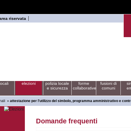
area riservata
locali
elezioni
polizia locale
forme
fusioni di
si
e sicurezza
collaborative
comuni
em
nali
»
attestazione per l'utilizzo del simbolo, programma amministrativo e con
Domande frequenti