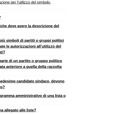
azione per l'utilizzo del simbolo,
?
iche deve avere la descrizione del
 simboli di partiti o gruppi politici
e le autorizzazioni all’utilizzo del
ati?
parte di un partito o gruppo politico
ta anteriore a quella della raccolta
l medesimo candidato sindaco, devono
vo?
rogramma amministrativo di una lista o
 allegato alle liste?