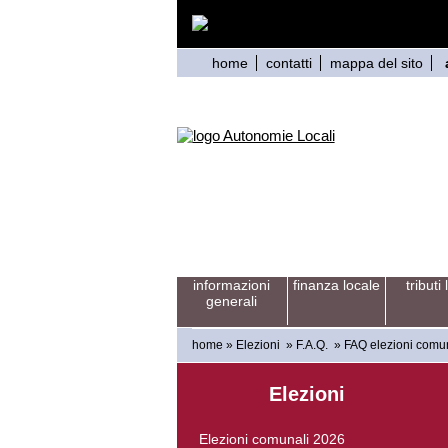
home
contatti
mappa del sito
informazioni
finanza locale
tributi 
generali
home
»
Elezioni
»
F.A.Q.
»
FAQ elezioni comu
Elezioni
Elezioni comunali 2026