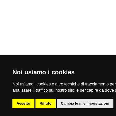
Noi usiamo i cookies
Noi usiamo i cookies e altre tecniche di tracciamento per 
home
analizzare il traffico sul nostro sito, e per capire da dove a
contatti
privacy
mappa del sito
area riservata
Accetto
Rifiuto
Cambia le mie impostazioni