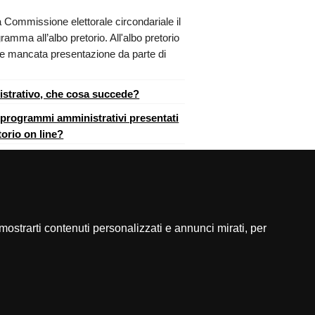
a Commissione elettorale circondariale il
mma all’albo pretorio. All'albo pretorio
le mancata presentazione da parte di
istrativo, che cosa succede?
i programmi amministrativi presentati
torio on line?
stampa
] [
top
]
mostrarti contenuti personalizzati e annunci mirati, per
cerca nel sito