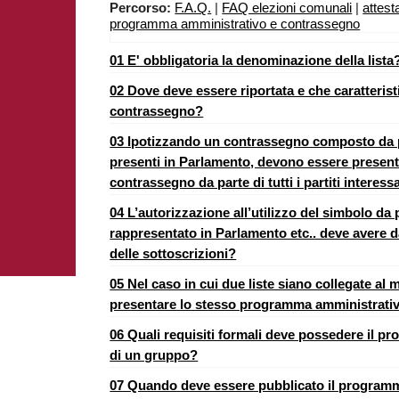
Percorso:
F.A.Q.
|
FAQ elezioni comunali
|
attest
programma amministrativo e contrassegno
01 E' obbligatoria la denominazione della lista
02 Dove deve essere riportata e che caratterist
contrassegno?
03 Ipotizzando un contrassegno composto da più
presenti in Parlamento, devono essere presentat
contrassegno da parte di tutti i partiti interess
04 L’autorizzazione all’utilizzo del simbolo da 
rappresentato in Parlamento etc.. deve avere da
delle sottoscrizioni?
05 Nel caso in cui due liste siano collegate a
presentare lo stesso programma amministrati
06 Quali requisiti formali deve possedere il p
di un gruppo?
07 Quando deve essere pubblicato il programma