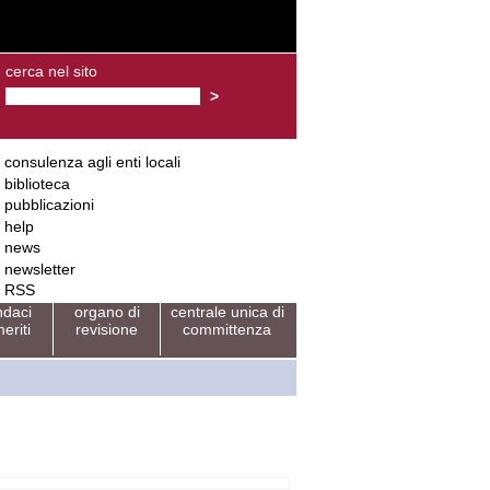
cerca nel sito
consulenza agli enti locali
biblioteca
pubblicazioni
help
news
newsletter
RSS
ndaci
organo di
centrale unica di
eriti
revisione
committenza