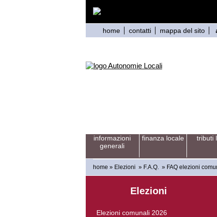
home
contatti
mappa del sito
informazioni
finanza locale
tributi 
generali
home
»
Elezioni
»
F.A.Q.
»
FAQ elezioni comu
Elezioni
Elezioni comunali 2026