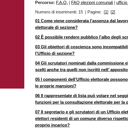
Percorso:
F.A.Q.
|
FAQ elezioni comunali
|
uffici
Numero di inserimenti: 15 | Pagine: [
1
] [
2
]
01 Come viene considerata l’assenza dal lavoro
elettorale di sezione?
02 È possibile rendere pubblico l’albo degli sc
03 Gli obiettori di coscienza sono incompatibi
l’Ufficio di sezione?
04 Gli scrutatori nominati dalla commissione 
scelti anche tra quelli non iscritti nell’ apposit
05 I componenti dell’Ufficio elettorale possono
le proprie mansioni?
06 Il rappresentate di lista può votare nel seggi
funzioni per la consultazione elettorale per la
07 Il segretario e gli scrutatori di un Ufficio e
elettori residenti di un comune diverso rispetto
proprio incarico?