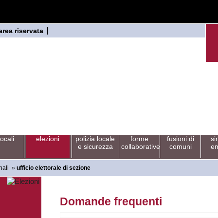
area riservata
locali
elezioni
polizia locale
forme
fusioni di
si
e sicurezza
collaborative
comuni
em
nali
»
ufficio elettorale di sezione
Domande frequenti