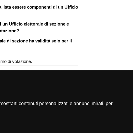
a lista essere componenti di un Ufficio
i un Ufficio elettorale di sezione e
votazione?
e di sezione ha validità solo per il
urno di votazione.
stampa
] [
top
]
mostrarti contenuti personalizzati e annunci mirati, per
cerca nel sito