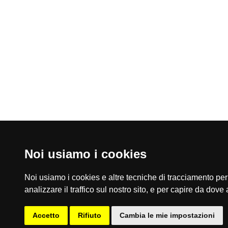
Noi usiamo i cookies
Noi usiamo i cookies e altre tecniche di tracciamento per 
home
analizzare il traffico sul nostro sito, e per capire da dove a
contatti
privacy
mappa del sito
area riservata
Accetto
Rifiuto
Cambia le mie impostazioni