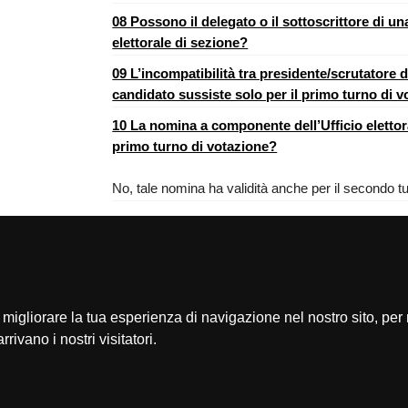
08 Possono il delegato o il sottoscrittore di un
elettorale di sezione?
09 L’incompatibilità tra presidente/scrutatore d
candidato sussiste solo per il primo turno di 
10 La nomina a componente dell’Ufficio elettoral
primo turno di votazione?
No, tale nomina ha validità anche per il secondo t
[
migliorare la tua esperienza di navigazione nel nostro sito, per 
consulenza agli enti locali
informazioni generali
rrivano i nostri visitatori.
biblioteca
finanza locale
pubblicazioni
elezioni
help
polizia locale e sicurezza
news
forme associative
newsletter
devoluzione
RSS
normativa