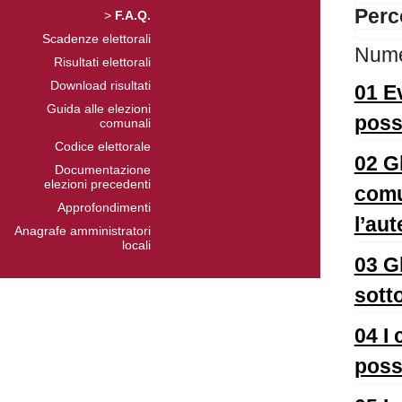
Perc
>
F.A.Q.
Scadenze elettorali
Numer
Risultati elettorali
Download risultati
01 Ev
Guida alle elezioni
poss
comunali
Codice elettorale
02 G
Documentazione
elezioni precedenti
comu
Approfondimenti
l’aut
Anagrafe amministratori
locali
03 G
sott
04 I
poss