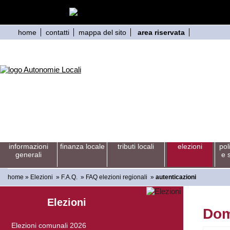
home
contatti
mappa del sito
area riservata
informazioni
finanza locale
tributi locali
elezioni
pol
generali
e 
home
»
Elezioni
»
F.A.Q.
»
FAQ elezioni regionali
»
autenticazioni
Elezioni
Dom
Elezioni comunali 2026