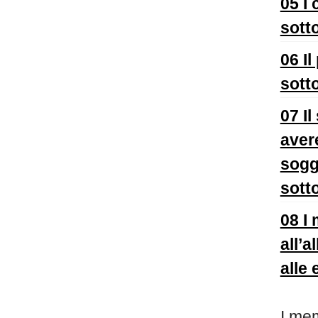
05 I 
sotto
06 Il
sotto
07 Il
aver
sogge
sott
08 I 
all’a
alle 
I mem