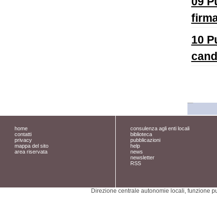
09 Pu
firm
10 P
cand
home
consulenza agli enti locali
contatti
biblioteca
privacy
pubblicazioni
mappa del sito
help
area riservata
news
newsletter
RSS
Direzione centrale autonomie locali, funzione pu