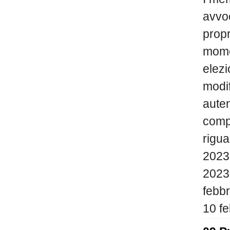
avvoc
propr
momen
elezi
modif
auten
compe
rigua
2023 
2023 
febbr
10 fe