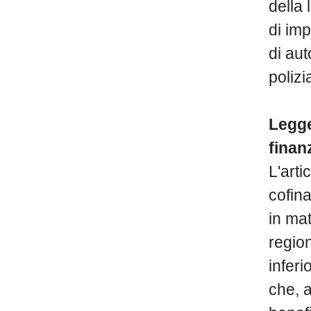
della
di imp
di aut
polizi
Legge
finan
L'arti
cofina
in mat
regio
inferi
che, a