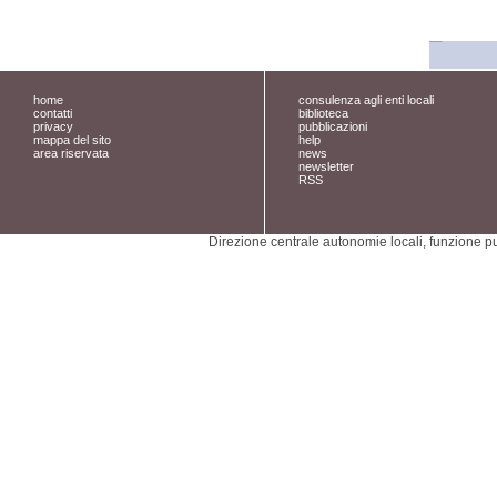
home
consulenza agli enti locali
contatti
biblioteca
privacy
pubblicazioni
mappa del sito
help
area riservata
news
newsletter
RSS
Direzione centrale autonomie locali, funzione pu