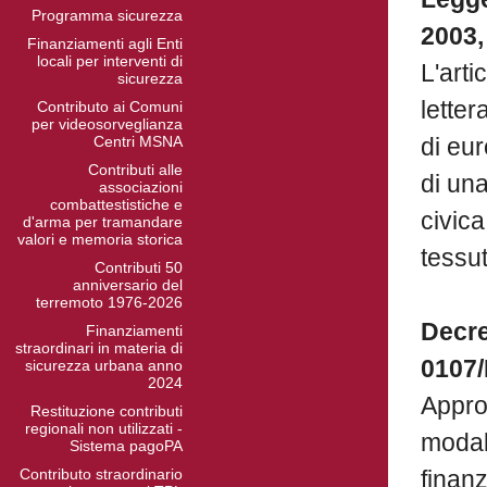
Programma sicurezza
2003, 
Finanziamenti agli Enti
locali per interventi di
L'arti
sicurezza
letter
Contributo ai Comuni
per videosorveglianza
Centri MSNA
di eu
Contributi alle
di un
associazioni
combattestistiche e
civica
d'arma per tramandare
valori e memoria storica
tessut
Contributi 50
anniversario del
terremoto 1976-2026
Decre
Finanziamenti
straordinari in materia di
0107/
sicurezza urbana anno
2024
Approv
Restituzione contributi
regionali non utilizzati -
modali
Sistema pagoPA
Contributo straordinario
finanz