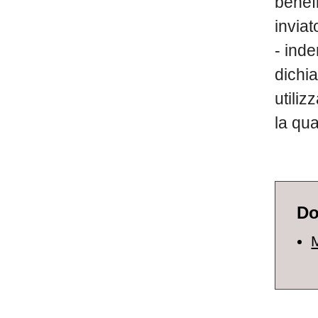
benef
inviat
- ind
dichia
utiliz
la qua
Do