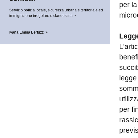
per la
Servizio polizia locale, sicurezza urbana e territoriale ed
microc
immigrazione irregolare e clandestina >
Ivana Emma Bertuzzi >
Legge
L'arti
benefi
succit
legge 
somme
utiliz
per fi
rassi
previs