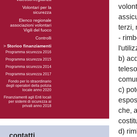
volont
Volontari per la
sicurezza
assicu
Elenco regionale
associazioni volontari
terzi,
Vigili del fuoco
- rimb
Controlli
>
Storico finanziamenti
l'util
Programma sicurezza 2016
b) acq
Programma sicurezza 2015
Programma sicurezza 2014
teles
Programma sicurezza 2017
comun
Fondo per lo straordinario
degli operatori della polizia
c) pot
locale anno 2020
Finanziamenti agli Enti locali
espost
per sistemi di sicurezza ai
privati anno 2018
che, a
costit
d) ri
contatti