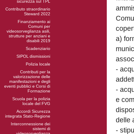
sicurezza sul TPL
ammiss
Contributo straordinario
Steward 2022
Comun
Finanziamento ai
Comuni per
copert
videosorveglianza asili,
strutture per anziani e
a) for
disabili 2019
munic
Scadenziario
SIPOL dismissioni
assoc
Polizia locale
- acqu
Contributi per la
valorizzazione delle
addett
manifestazioni e degli
eventi pubblici e Corsi di
- acqu
Formazione
e com
Scuola per la polizia
locale del FVG
dispos
Accordi Sicurezza
integrata Stato-Regione
delle 
Interconnessione dei
sistemi di
- stip
videosorveglianza