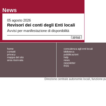
News
05 agosto 2026
Revisori dei conti degli Enti locali
Avvisi per manifestazione di disponibilità
[
segue
]
home
consulenza agli enti locali
contatti
biblioteca
privacy
pubblicazioni
mappa del sito
help
area riservata
news
newsletter
RSS
Direzione centrale autonomie locali, funzione pu