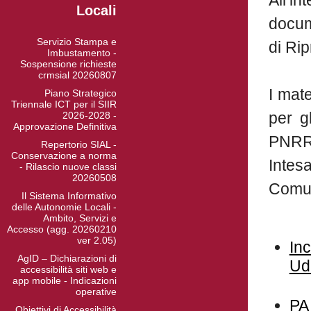
All’
Locali
docum
Servizio Stampa e
di Ri
Imbustamento -
Sospensione richieste
crmsial 20260807
I mat
Piano Strategico
Triennale ICT per il SIIR
per g
2026-2028 -
Approvazione Definitiva
PNRR 
Repertorio SIAL -
Conservazione a norma
Intes
- Rilascio nuove classi
20260508
Comun
Il Sistema Informativo
delle Autonomie Locali -
Ambito, Servizi e
Accesso (agg. 20260210
ver 2.05)
Inc
AgID – Dichiarazioni di
Ud
accessibilità siti web e
app mobile - Indicazioni
operative
PA 
Obiettivi di Accessibilità