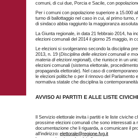
comuni, di cui due, Porcia e Sacile, con popolazione
Per i comuni con popolazione superiore a 15.000 abi
turno di ballottaggio nel caso in cui, al primo turno,
di sindaco abbia raggiunto la maggioranza assoluta d
La Giunta regionale, in data 21 febbraio 2014, ha in
elezioni comunali del 2014 il giorno 25 maggio, in 
Le elezioni si svolgeranno secondo la disciplina pr
2013, n. 19 (
Disciplina delle elezioni comunali e mo
materia di elezioni regionali
), che riunisce in un uni
elezioni comunali (sistema elettorale, procedimento
propaganda elettorale). Nel caso di contemporaneo
le elezioni politiche o per il rinnovo del Parlamento 
normativa statale che disciplina la contemporaneità
AVVISO AI PARTITI E ALLE LISTE CIVICH
Il Servizio elettorale invita i partiti e le liste civic
prossime elezioni comunali che sono interessati a ric
documentazione che li riguarda, a comunicare il prop
all’indirizzo:
elettorale@regione.fvg.it