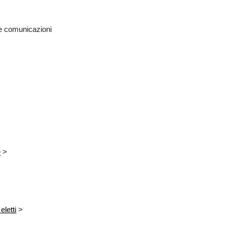
 le comunicazioni
e
>
letti
>