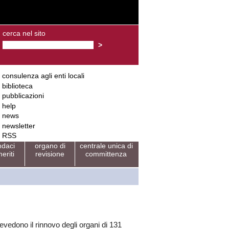
cerca nel sito
consulenza agli enti locali
biblioteca
pubblicazioni
help
news
newsletter
RSS
ndaci
organo di
centrale unica di
eriti
revisione
committenza
evedono il rinnovo degli organi di 131