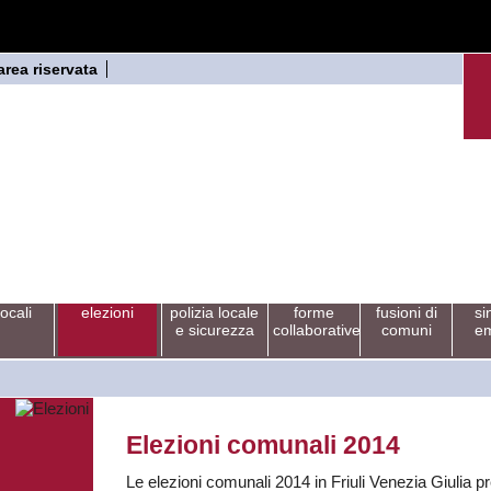
area riservata
locali
elezioni
polizia locale
forme
fusioni di
si
e sicurezza
collaborative
comuni
em
Elezioni comunali 2014
Le elezioni comunali 2014 in Friuli Venezia Giulia pr