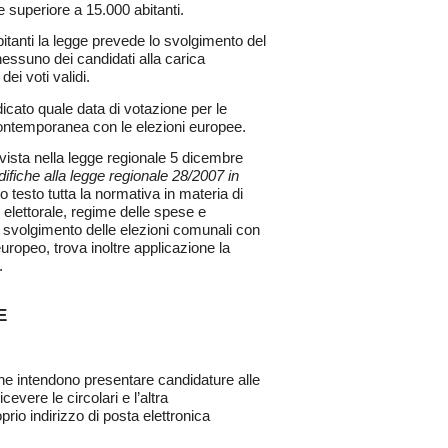
 superiore a 15.000 abitanti.
tanti la legge prevede lo svolgimento del
 nessuno dei candidati alla carica
ei voti validi.
dicato quale data di votazione per le
contemporanea con le elezioni europee.
evista nella legge regionale 5 dicembre
difiche alla legge regionale 28/2007 in
co testo tutta la normativa in materia di
 elettorale, regime delle spese e
 svolgimento delle elezioni comunali con
europeo, trova inoltre applicazione la
.
E
he che intendono presentare candidature alle
evere le circolari e l’altra
rio indirizzo di posta elettronica