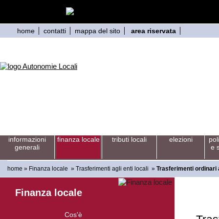
home
contatti
mappa del sito
area riservata
informazioni
finanza locale
tributi locali
elezioni
pol
generali
e 
home
»
Finanza locale
»
Trasferimenti agli enti locali
»
Trasferimenti ordinar
Finanza locale
Cos'è