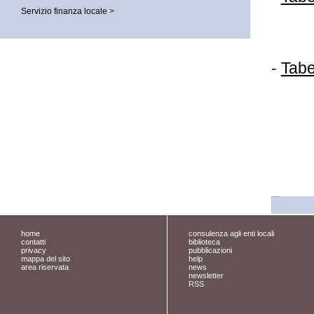
Servizio finanza locale
>
-
Tabe
home
consulenza agli enti locali
contatti
biblioteca
privacy
pubblicazioni
mappa del sito
help
area riservata
news
newsletter
RSS