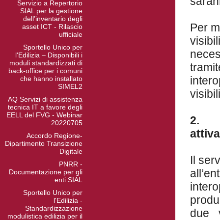
saran
Servizio a Repertorio
SIAL per la gestione
dell’inventario degli
Per mo
asset ICT - Rilascio
ufficiale
visi
Sportello Unico per
necess
l'Edilizia – Disponibili i
moduli standardizzati di
tramit
back-office per i comuni
intero
che hanno installato
SIMEL2
visibi
AQ Servizi di assistenza
tecnica IT a favore degli
EELL del FVG - Webinar
20220705
attiv
Accordo Regione-
Dipartimento Transizione
Digitale
Il ser
PNRR -
all’e
Documentazione per gli
enti SIAL
intero
Sportello Unico per
produz
l'Edilizia -
Standardizzazione
due v
modulistica edilizia per il