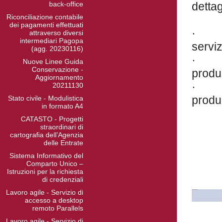
back-office
dettag
Riconciliazione contabile
dei pagamenti effettuati
· con
attraverso diversi
intermediari Pagopa
serviz
(agg. 20230116)
· for
Nuove Linee Guida
Conservazione -
produ
Aggiornamento
· for
20211130
produ
Stato civile - Modulistica
in formato A4
CATASTO - Progetti
straordinari di
cartografia dell’Agenzia
delle Entrate
Sistema Informativo del
Comparto Unico –
Istruzioni per la richiesta
di credenziali
Lavoro agile - Servizio di
accesso a desktop
remoto Parallels
Lavoro agile - Servizio di