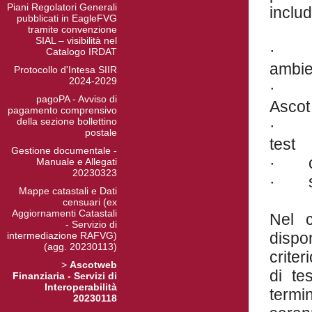
Piani Regolatori Generali
includ
pubblicati in EagleFVG
tramite convenzione
SIAL – visibilità nel
· for
Catalogo IRDAT
ambien
Protocollo d'Intesa SIIR
2024-2029
· for
pagoPA - Avviso di
Ascot 
pagamento comprensivo
della sezione bollettino
· for
postale
test
Gestione documentale -
· con
Manuale e Allegati
20230323
· sup
Mappe catastali e Dati
censuari (ex
Aggiornamenti Catastali
Nel c
- Servizio di
dispo
intermediazione RAFVG)
(agg. 20230113)
criter
>
Ascotweb
di te
Finanziaria - Servizi di
Interoperabilità
termi
20230118