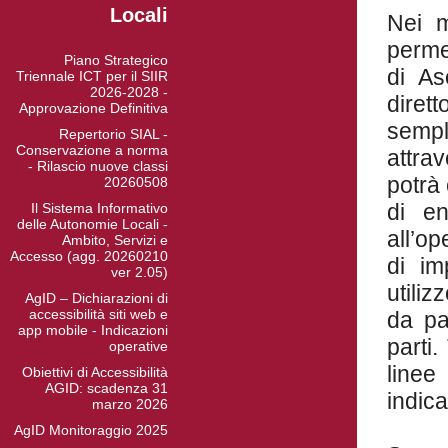
Locali
Nei m
permet
Piano Strategico
di As
Triennale ICT per il SIIR
2026-2028 -
diret
Approvazione Definitiva
sempl
Repertorio SIAL -
Conservazione a norma
attrav
- Rilascio nuove classi
potrà 
20260508
di en
Il Sistema Informativo
delle Autonomie Locali -
all’op
Ambito, Servizi e
Accesso (agg. 20260210
di im
ver 2.05)
utili
AgID – Dichiarazioni di
accessibilità siti web e
da pa
app mobile - Indicazioni
parti.
operative
linee 
Obiettivi di Accessibilità
AGID: scadenza 31
indica
marzo 2026
AgID Monitoraggio 2025