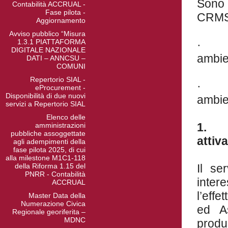
Sono s
Contabilità ACCRUAL -
Fase pilota -
CRMSi
Aggiornamento
Avviso pubblico “Misura
1.3.1 PIATTAFORMA
· Con
DIGITALE NAZIONALE
ambien
DATI – ANNCSU –
COMUNI
Repertorio SIAL -
· Con
eProcurement -
Disponibilità di due nuovi
ambie
servizi a Repertorio SIAL
Elenco delle
amministrazioni
pubbliche assoggettate
attiv
agli adempimenti della
fase pilota 2025, di cui
alla milestone M1C1-118
della Riforma 1.15 del
Il se
PNRR - Contabilità
inte
ACCRUAL
l’effe
Master Data della
Numerazione Civica
ed As
Regionale georiferita –
MDNC
produ