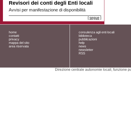
Revisori dei conti degli Enti locali
Avvisi per manifestazione di disponibilità
[
segue
]
home
consulenza agli enti locali
contatti
biblioteca
privacy
pubblicazioni
mappa del sito
help
area riservata
news
newsletter
RSS
Direzione centrale autonomie locali, funzione pu